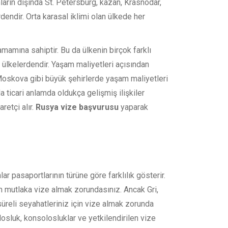
nların dışında St. Petersburg, kazan, Krasnodar,
dendir. Orta karasal iklimi olan ülkede her
amına sahiptir. Bu da ülkenin birçok farklı
ülkelerdendir. Yaşam maliyetleri açısından
Moskova gibi büyük şehirlerde yaşam maliyetleri
 ticari anlamda oldukça gelişmiş ilişkiler
retçi alır.
Rusya vize başvurusu
yaparak
r pasaportlarının türüne göre farklılık gösterir.
 mutlaka vize almak zorundasınız. Ancak Gri,
üreli seyahatleriniz için vize almak zorunda
osluk, konsolosluklar ve yetkilendirilen vize