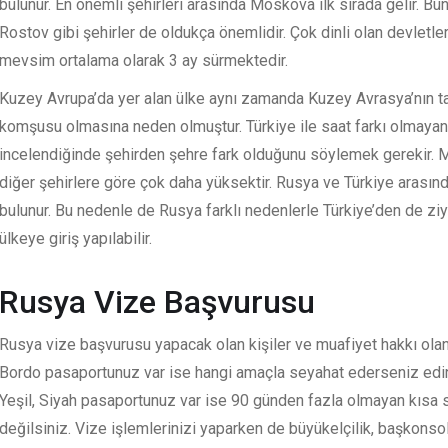
bulunur. En önemli şehirleri arasında Moskova ilk sırada gelir. Bu
Rostov gibi şehirler de oldukça önemlidir. Çok dinli olan devletler
mevsim ortalama olarak 3 ay sürmektedir.
Kuzey Avrupa’da yer alan ülke aynı zamanda Kuzey Avrasya’nın tam
komşusu olmasına neden olmuştur. Türkiye ile saat farkı olmayan 
incelendiğinde şehirden şehre fark olduğunu söylemek gerekir. 
diğer şehirlere göre çok daha yüksektir. Rusya ve Türkiye arasında
bulunur. Bu nedenle de Rusya farklı nedenlerle Türkiye’den de ziya
ülkeye giriş yapılabilir.
Rusya Vize Başvurusu
Rusya vize başvurusu yapacak olan kişiler ve muafiyet hakkı olanla
Bordo pasaportunuz var ise hangi amaçla seyahat ederseniz edin
Yeşil, Siyah pasaportunuz var ise 90 günden fazla olmayan kısa s
değilsiniz. Vize işlemlerinizi yaparken de büyükelçilik, başkonsol