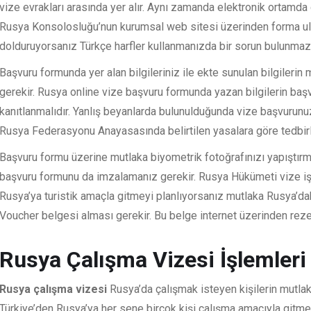
vize evrakları arasında yer alır. Aynı zamanda elektronik ortamda 
Rusya Konsolosluğu’nun kurumsal web sitesi üzerinden forma ul
dolduruyorsanız Türkçe harfler kullanmanızda bir sorun bulunmaz
Başvuru formunda yer alan bilgileriniz ile ekte sunulan bilgilerin
gerekir. Rusya online vize başvuru formunda yazan bilgilerin baş
kanıtlanmalıdır. Yanlış beyanlarda bulunulduğunda vize başvurun
Rusya Federasyonu Anayasasında belirtilen yasalara göre tedbirle
Başvuru formu üzerine mutlaka biyometrik fotoğrafınızı yapıştırm
başvuru formunu da imzalamanız gerekir. Rusya Hükümeti vize işl
Rusya’ya turistik amaçla gitmeyi planlıyorsanız mutlaka Rusya’dak
Voucher belgesi alması gerekir. Bu belge internet üzerinden rezer
Rusya Çalışma Vizesi İşlemleri
Rusya çalışma vizesi
Rusya’da çalışmak isteyen kişilerin mutla
Türkiye’den Rusya’ya her sene birçok kişi çalışma amacıyla gitme