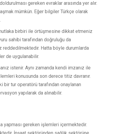
doldurulması gereken evraklar arasında yer alır.
aşmak mümkün. Eğer bilgiler Türkçe olarak
.
 mutlaka birbiri ile örtüşmesine dikkat etmeniz
vuru sahibi tarafından doğruluğu da
uz reddedilmektedir. Hatta böyle durumlarda
r de uygulanabilir.
anız istenir. Aynı zamanda kendi imzanız ile
emleri konusunda son derece titiz davranır.
i bir tur operatörü tarafından onaylanan
vasyon yapılarak da alınabilir.
ka yapması gereken işlemleri içermektedir.
ktedir. İnşaat sektöründen sağlık sektörüne